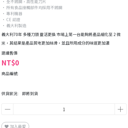
• 全不銹鋼，高性能刀片
• 所有食品接觸部件均採用不銹鋼
• 專利機器
• CE 認證
• 義大利製造
義大利70年 多種刀頭 靈活更換 市場上第一台能夠將產品細化至 2 微
米，其結果是產品質地更加絲滑，並且所用成分的味道更加濃
建議售價
NT$0
商品編號:
供貨狀況:
即將到貨
加入最愛