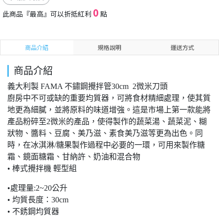
0
此商品『最高』可以折抵紅利
點
商品介紹
規格說明
運送方式
商品介紹
義大利製 FAMA 不鏽鋼攪拌管30cm 2微米刀頭
廚房中不可或缺的重要均質器，可將食材精細處理，使其質
地更為細膩，並將原料的味道增強。這是市場上第一款能將
產品粉碎至2微米的產品，使得製作的蔬菜湯、蔬菜泥、糊
狀物、醬料、豆腐、美乃滋、素食美乃滋等更為出色。同
時，在冰淇淋/糖果製作過程中必要的一環，可用來製作糖
霜、鏡面糖霜、甘納許、奶油和混合物
• 棒式攪拌機 輕型組
•處理量:2~20公升
• 均質長度：30cm
• 不銹鋼均質器