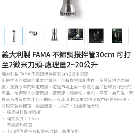
義大利製 FAMA 不鏽鋼攪拌管30cm 可打
至2微米刀頭-處理量2~20公升
義大利製 FAMA 不鏽鋼攪拌管30cm 2微米刀頭
廚房中不可或缺的重要均質器，可將食材精細處理，使其質地更為細
膩，並將原料的味道增強。這是市場上第一款能將產品粉碎至2微米的
產品，使得製作的蔬菜湯、蔬菜泥、糊狀物、醬料、豆腐、美乃滋、素
食美乃滋等更為出色。同時，在冰淇淋/糖果製作過程中必要的一環，
可用來製作糖霜、鏡面糖霜、甘納許、奶油和混合物
• 棒式攪拌機 輕型組
• 均質長度：30cm
• 不銹鋼均質器
• 卡口附件離合器和雙密封軸，衛生使用