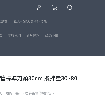
烹調機
義大利SICO真空包裝機
務
關於我們
影片開箱
型錄下載
拌管標準刀頭30cm 攪拌量30~80
泥、麵糊、醬汁、香蒜醬等的攪拌管。