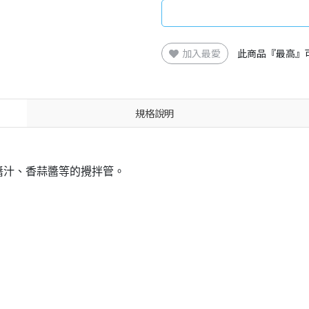
加入最愛
此商品『最高』
規格說明
醬汁、香蒜醬等的攪拌管。