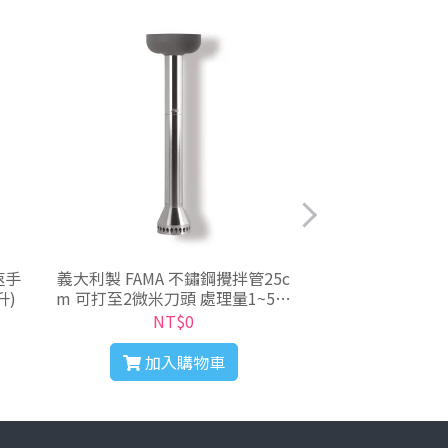
義大利製 FAMA 不鏽鋼攪拌管25c
義大利製 FAMA 攪拌管標準刀頭4
升)
m 可打至2微米刀頭 處理量1~5公
0cm 攪
升
NT$0
NT
加入購物車
加入