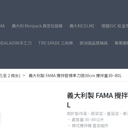
MA
義大利 Minipack 真空包裝機
義大利CELME
德國SVC 低溫
SALADINI手工刀
TRE SPADE 三劍牌
歐洲高品質鍋具
專業服
至 2 微米)
義大利製 FAMA 攪拌管標準刀頭30cm 攪拌量30~80L
義大利製 FAMA 攪
L
用於製作湯、蔬菜泥、番茄泥、果
• 處理量:30~80公升
• 棒式攪拌機 重型組件