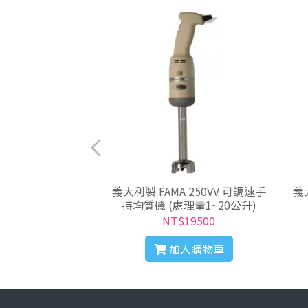
c
義大利製 FAMA 250VV 可調速手
義大利
持均質機 (處理量1~20公升)
公升
T$0
NT$19500
入購物車
加入購物車