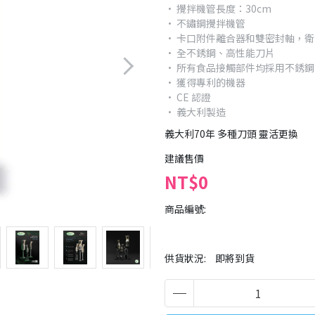
• 攪拌機管長度：30cm
• 不鏽鋼攪拌機管
• 卡口附件離合器和雙密封軸，
• 全不銹鋼、高性能刀片
• 所有食品接觸部件均採用不銹鋼
• 獲得專利的機器
• CE 認證
• 義大利製造
義大利70年 多種刀頭 靈活更換
建議售價
NT$0
商品編號:
供貨狀況:
即將到貨