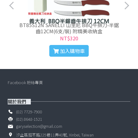
BT85S12N SANELLI 山里尼 BBQ牛排刀-半鋸
齒12CM(6支/裝) 附精美收納盒
NT$320
加入購物車
Facebook 粉絲專頁
關於我們
(02) 7729-7900
(02) 8648-1521
garyselection@gmail.com
汐止區茄苳路225巷11弄40號, Xinbei, Taiwan