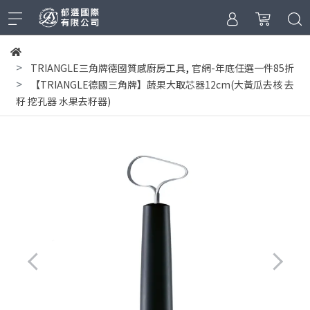
,
TRIANGLE三角牌德國質感廚房工具
官網-年底任選一件85折
【TRIANGLE德國三角牌】蔬果大取芯器12cm(大黃瓜去核 去
籽 挖孔器 水果去籽器)