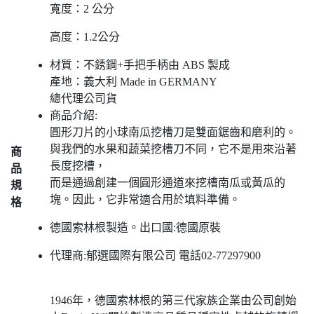
寬度：2 公分
高度：1.2公分
材質：不銹鋼+手把手柄由 ABS 製成
產地：義大利 Made in GERMANY
總代理公司貨
商品介紹:
圓形刀片的小球南瓜挖槽刀是雙面鋸齒和磨利的。
與我們的水果和蔬菜挖槽刀不同，它不是用來沿著
商
長度挖槽，
品
而是通過創建一個圓形通道來挖槽南瓜或黃瓜的
規
塊。因此，它非常適合用於填料準備。
格
德國索林根製造。出口國:德國原裝
代理商:郁選國際有限公司 電話02-77297900
1946年，德國索林根的第三代家族企業由公司創始