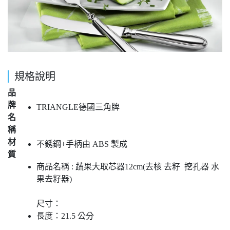
規格說明
品
牌
TRIANGLE德國三角牌
名
稱
材
不銹鋼+手柄由 ABS 製成
質
商品名稱 : 蔬果大取芯器12cm(去核 去籽 挖孔器 水
果去籽器)
尺寸：
長度：21.5 公分