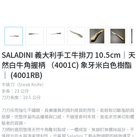
SALADINI 義大利手工牛排刀 10.5cm｜天
然白牛角握柄 （4001C) 象牙米白色樹酯
｜ (4001RB)
牛排刀（Steak Knife）
全長：23 公分
刀刃長度：10.5 公分
刀刃採用強化不鏽鋼，具備優異的鋒利度與耐用性，能輕鬆切斷脂肪與
筋膜，完整保留肉品纖維與口感，不破壞食材本質，是追求完美切割體
驗者的首選。
刀柄則選用整塊天然牛角雕刻製成，一體成型、無鉚釘無螺絲設計，不
僅提升防水與清潔便利性，也展現 Saladini 工藝中對細節的極致講究。