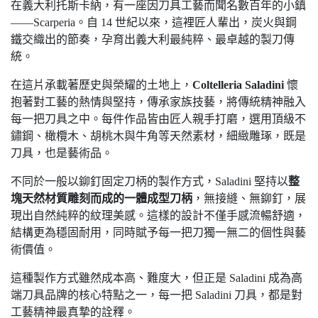
在義大利托斯卡納，有一座因刀具工藝而聞名數百年的小鎮
——Scarperia。自 14 世紀以來，這裡匠人輩出，炭火與鋼
鐵交織出的節奏，孕育出義大利最純粹、最卓越的製刀傳
統。
在這片承載著歷史與榮耀的土地上，
Coltelleria Saladini
懷
抱著對工藝的熱情與堅持，傳承家族技藝，將傳統精神融入
每一把刀具之中。每件作品皆由匠人親手打磨，選用頂級不
鏽鋼、橄欖木、胡桃木與牛角等天然素材，細緻雕琢，既是
刀具，也是藝術品。
不同於一般以鉚釘固定刀柄的製作方式，Saladini 堅持以
整
塊天然材質雕刻而成的一體成型刀柄
，無接縫、無鉚釘，展
現出自然純粹的紋理美感。這樣的設計不僅手感流暢舒適，
結構更為穩固耐用，同時賦予每一把刀獨一無二的個性與藝
術價值。
這種製作方式雖然成本高、難度大，但正是 Saladini 成為高
端刀具品牌的核心特點之一，每一把 Saladini 刀具，都是對
工藝精神最真摯的詮釋。