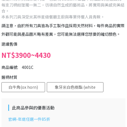
每支刀柄紋理獨一無二，彷彿自然生成的藝術品，將實用與美感完美結
合。
本系列刀具深受米其林星級餐廳主廚與專業侍餐人員青睞。
請注意，由於所有刀具皆為手工製作且採用天然材料，每件商品的實際
外觀可能與產品圖片略有差異，您可能無法選擇您想要的確切顏色。
建議售價
NT$3900~4430
商品編號:
4001C
握柄材質
白牛角(ox horn)
象牙米白色樹酯 (white
resin)
此商品參與的優惠活動
官網-年底任選一件85折