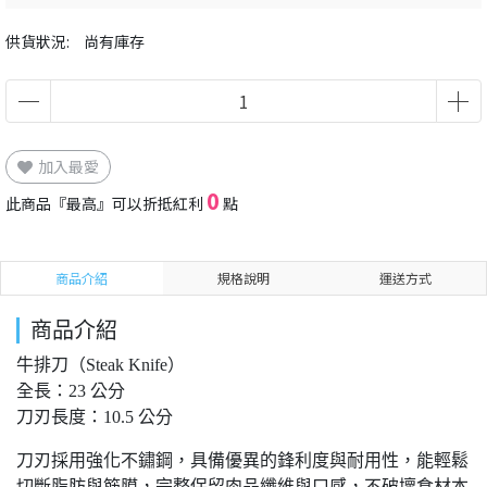
供貨狀況:
尚有庫存
加入最愛
0
此商品『最高』可以折抵紅利
點
商品介紹
規格說明
運送方式
商品介紹
牛排刀（Steak Knife）
全長：23 公分
刀刃長度：10.5 公分
刀刃採用強化不鏽鋼，具備優異的鋒利度與耐用性，能輕鬆
切斷脂肪與筋膜，完整保留肉品纖維與口感，不破壞食材本