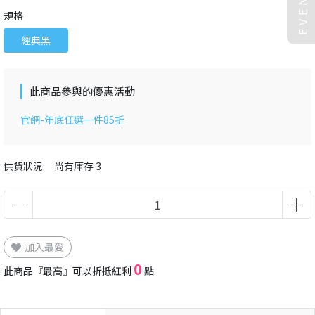
EVENT
規格
經典黑
此商品參與的優惠活動
官網-年底任選一件85折
供貨狀況:
尚有庫存 3
加入最愛
0
此商品『最高』可以折抵紅利
點