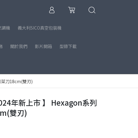
烹調機
義大利SICO真空包裝機
務
關於我們
影片開箱
型錄下載
灣菜刀18cm(雙刃)
2024年新上市 】 Hexagon系列
m(雙刃)