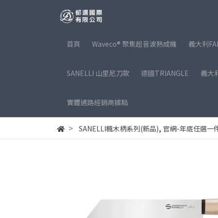
首頁
Waveco® 聚焦超音波熟成機
義大利FA
SANELLI 山里尼刀款
德國TRIANGLE
義大利
實體通路經銷商據點
,
SANELLI楓木柄系列(新品)
官網-年底任選一件