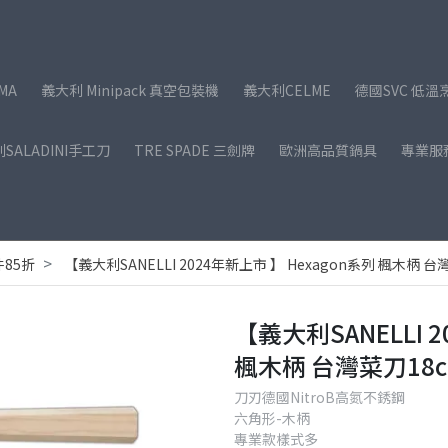
MA
義大利 Minipack 真空包裝機
義大利CELME
德國SVC 低溫
SALADINI手工刀
TRE SPADE 三劍牌
歐洲高品質鍋具
專業服
85折
【義大利SANELLI 2024年新上市 】 Hexagon系列 楓木柄 台
【義大利SANELLI 
楓木柄 台灣菜刀18c
刀刃德國NitroB高氮不銹鋼
六角形-木柄
專業款樣式多