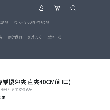
烹調機
義大利SICO真空包裝機
務
關於我們
影片開箱
型錄下載
LI 專業擺盤夾 直夾40CM(細口)
柄防滑設計 專業款樣式多
必備