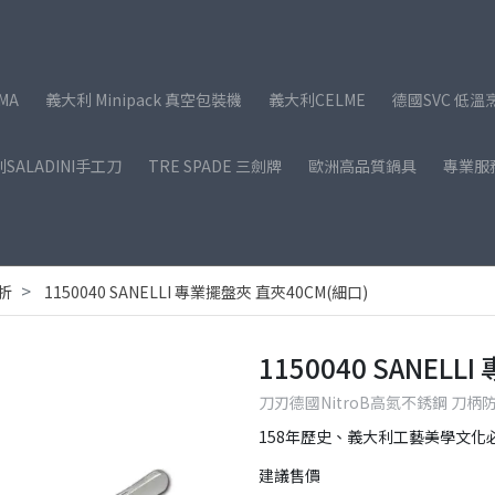
MA
義大利 Minipack 真空包裝機
義大利CELME
德國SVC 低溫
SALADINI手工刀
TRE SPADE 三劍牌
歐洲高品質鍋具
專業服
折
1150040 SANELLI 專業擺盤夾 直夾40CM(細口)
1150040 SANEL
刀刃德國NitroB高氮不銹鋼 刀
158年歷史、義大利工藝美學文化
建議售價