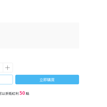
立即購買
50
可以折抵紅利
點