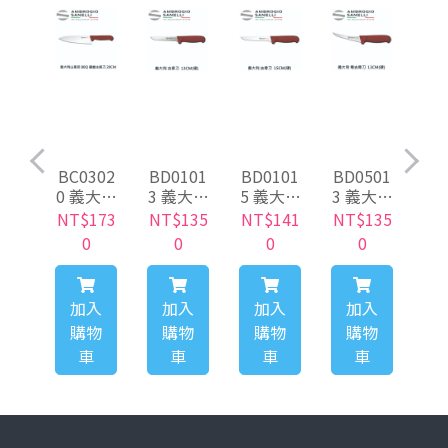
203
BC0302
BD0101
BD0101
BD0501
BD
NEL
0 義大利
3 義大利
5 義大利
3 義大利
5 
專業
SANELL
SANELL
SANELL
SANELL
SA
640
NT$173
NT$135
NT$141
NT$135
NT
盤夾
I 山尼里
I 山尼里
I 山尼里
I 山尼里
I 山尼里
0
0
0
0
夾3
BBQ 鋸
BBQ 窄
BBQ 窄
BBQ系
B
(寬
齒主廚
去骨刀-
去骨刀-
列 去骨
列
入
)
刀 20cm
直刀-硬
直刀-硬
刀-彎刀-
刀-
物
加入
加入
加入
加入
屠夫刀
13CM 屠
15CM 屠
硬 13CM
彈
車
購物
購物
購物
購物
系列
夫刀系
夫刀系
屠夫刀
C
車
列
車
列
車
系列
車
刀