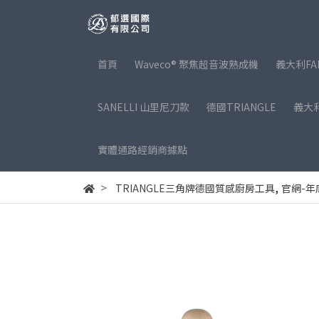
首頁
Waveco® 聚焦超音波熟成機
義大利FA
SANELLI 山里尼刀款
德國TRIANGLE
義大利
實體通路經銷商據點
,
TRIANGLE三角牌德國質感廚房工具
官網-年