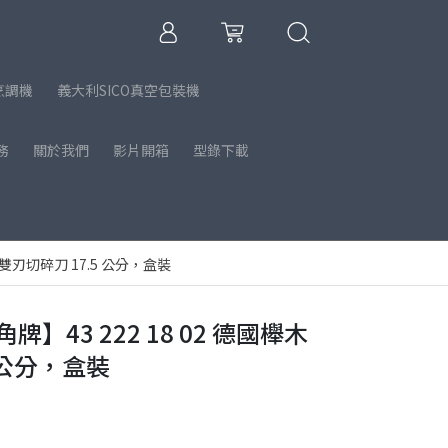
烹調機
義大利SICO真空包裝機
務
關於我們
影片開箱
型錄下載
柄雙刃切碎刀 17.5 公分，盒裝
牌】43 222 18 02 德國櫸木
 公分，盒裝