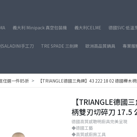
MA
義大利 Minipack 真空包裝機
義大利CELME
德國SVC 低溫
SALADINI手工刀
TRE SPADE 三劍牌
歐洲高品質鍋具
專業服
底任選一件85折
【TRIANGLE德國三角牌】43 222 18 02 德國櫸木
【TRIANGLE德國三角
柄雙刃切碎刀 17.5
德國高質感聰明廚具完美呈現
◆德國工藝
◆高質感廚房工具