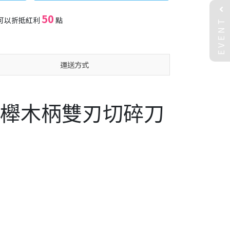
50
EVENT
可以折抵紅利
點
運送方式
2 德國櫸木柄雙刃切碎刀